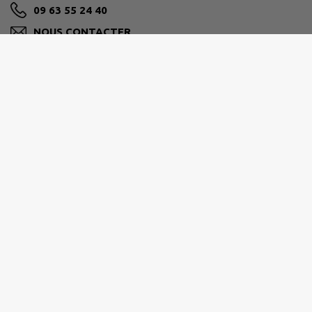
09 63 55 24 40
NOUS CONTACTER
M'Y RENDRE
www.saintbaraing.fr
PLAINE JURASSIENNE
3 place du Collège, 39120 Chaussin
03 84 81 70 22
administration@cc-laplaine-jurassienne.com