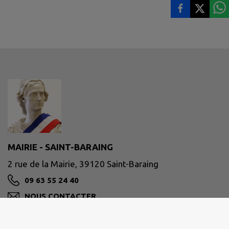
MAIRIE - SAINT-BARAING
2 rue de la Mairie, 39120 Saint-Baraing
09 63 55 24 40
NOUS CONTACTER
M'Y RENDRE
www.saintbaraing.fr