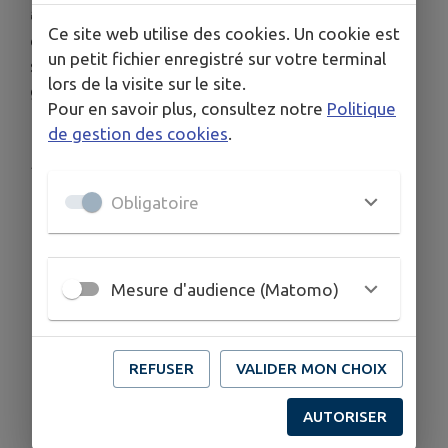
📚 Emeline sera ravie😀 de vous accueillir à bord
Ce site web utilise des cookies. Un cookie est
de sa librairie mobile 🚛 ce dimanche pour la
un petit fichier enregistré sur votre terminal
seconde fois! N'hésitez pas il y en a pour tous les
lors de la visite sur le site.
goûts et à petits prix! 📚
Pour en savoir plus, consultez notre
Politique
de gestion des cookies
.
Publié par Emilie Beau
Obligatoire
Mesure d'audience (Matomo)
REFUSER
VALIDER MON CHOIX
AUTORISER