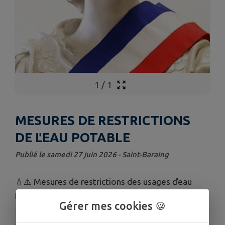
1
/
1
MESURES DE RESTRICTIONS
DE ĽEAU POTABLE
Publié le samedi 27 juin 2026 - Saint-Baraing
💧⚠️ Mesures de restrictions des usages ďeau
potable 🌍
Gérer mes cookies 🍪
🔸️Arrosage des espaces verts 🍀et pelouses 🚫