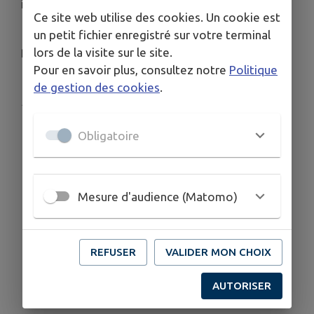
interdit sauf jeunes plants de moins de 2 ans
Ce site web utilise des cookies. Un cookie est
🔸️Arrosage des massifs 🌺fleuris 🌻(jardinières et
un petit fichier enregistré sur votre terminal
pleine terre)🚫 Interdiction de 11h à 19h🌞🌝
lors de la visite sur le site.
Pour en savoir plus, consultez notre
Politique
de gestion des cookies
.
Publié par Emilie Beau
Obligatoire
Mesure d'audience (Matomo)
REFUSER
VALIDER MON CHOIX
AUTORISER