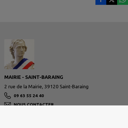
MAIRIE - SAINT-BARAING
2 rue de la Mairie, 39120 Saint-Baraing
09 63 55 24 40
NOUS CONTACTER
M'Y RENDRE
www.saintbaraing.fr