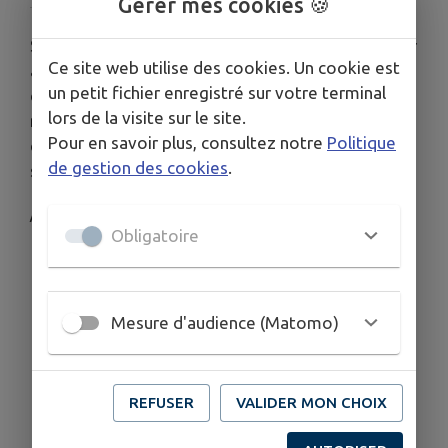
Gérer mes cookies 🍪
Son âge est estimé à 320 ans. Il semble appartenir
Ce site web utilise des cookies. Un cookie est
à la variété tardive dite « chêne de juin » (typique
un petit fichier enregistré sur votre terminal
de la forêt de Pourlans). D’une hauteur de 39
lors de la visite sur le site.
mètres, d’un diamètre de 1,60 mètre et d’une
Pour en savoir plus, consultez notre
Politique
circonférence de 5 mètres, il s’agit du plus
de gestion des cookies
.
spectaculaire des arbres classés par l’ONF.
/photo placeholder/
Obligatoire
Mesure d'audience (Matomo)
REFUSER
VALIDER MON CHOIX