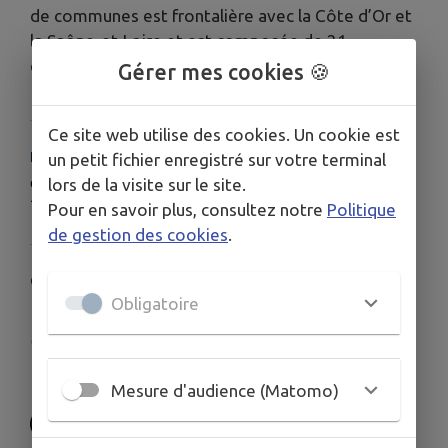
de communes est frontalière avec la Côte d’Or et
la Saône-et-Loire et est composée de 21
communes.
Gérer mes cookies 🍪
Ce site web utilise des cookies. Un cookie est
HORAIRES
un petit fichier enregistré sur votre terminal
du lundi au jeudi : 9h à 12h et 14h à 17h - Vendredi : 9h à
lors de la visite sur le site.
12h et 14h à 16h
Pour en savoir plus, consultez notre
Politique
de gestion des cookies
.
COORDONNÉES
Obligatoire
3 place du Collège 39120 CHAUSSIN
www.cc-laplaine-jurassienne.fr/
03 84 81 70 22
Mesure d'audience (Matomo)