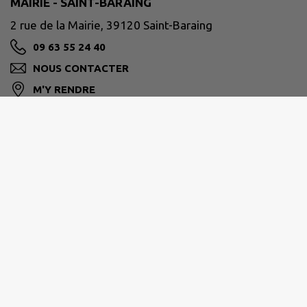
MAIRIE - SAINT-BARAING
2 rue de la Mairie, 39120 Saint-Baraing
09 63 55 24 40
NOUS CONTACTER
M'Y RENDRE
www.saintbaraing.fr
PLAINE JURASSIENNE
3 place du Collège, 39120 Chaussin
03 84 81 70 22