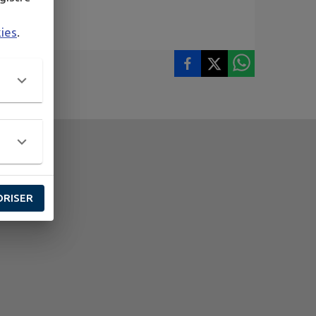
kies
.
ORISER