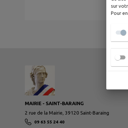
sur votr
Pour en
MAIRIE - SAINT-BARAING
2 rue de la Mairie, 39120 Saint-Baraing
09 63 55 24 40