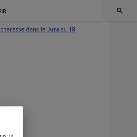
IR
écheresse dans le Jura au 18
gistré