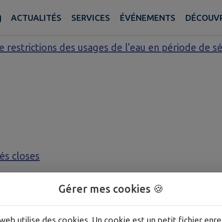
x:
ACTUALITÉS
SERVICES
ÉVÉNEMENTS
DÉCOUVR
 restrictions des usages de l'eau en période de s
és closes
Gérer mes cookies 🍪
web utilise des cookies. Un cookie est un petit fichier enre