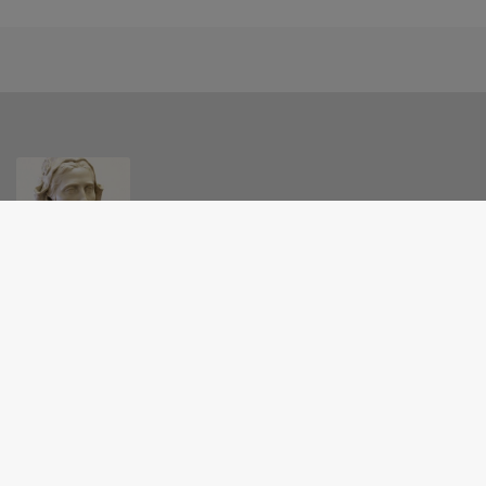
MAIRIE - SAINT-BARAING
2 rue de la Mairie, 39120 Saint-Baraing
09 63 55 24 40
NOUS CONTACTER
M'Y RENDRE
www.saintbaraing.fr