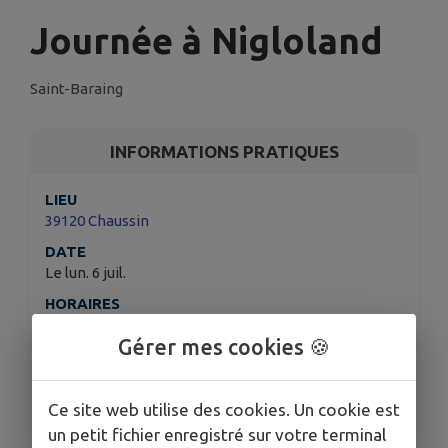
Journée à Nigloland
Saint-Baraing
INFORMATIONS PRATIQUES
LIEU
39120 Chaussin
DATE
Le lun. 6 juil.
HORAIRES
De 07h00 à 19h00
Gérer mes cookies 🍪
ORGANISÉ PAR
Communauté de communes de la plaine
Jurassienne
Ce site web utilise des cookies. Un cookie est
un petit fichier enregistré sur votre terminal