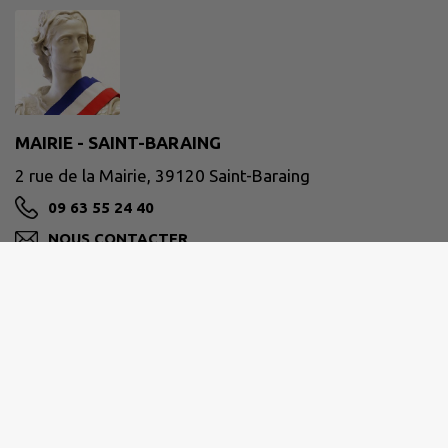
MAIRIE - SAINT-BARAING
2 rue de la Mairie, 39120 Saint-Baraing
09 63 55 24 40
NOUS CONTACTER
M'Y RENDRE
www.saintbaraing.fr