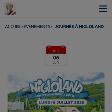
Contenu
Menu
Recherche
Pied de page
ACCUEIL
>
ÉVÉNEMENTS
>
JOURNÉE À NIGLOLAND
Juil.
06
Lun.